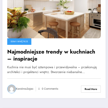
DOM I WNĘTRZE
Najmodniejsze trendy w kuchniach
– inspiracje
Kuchnia nie musi być sztampowa i przewidywalna – przekonują
architekci i projektanci wnętrz. Stworzenie niebanalne…
KarolinaZajac
0 Comments
Read More