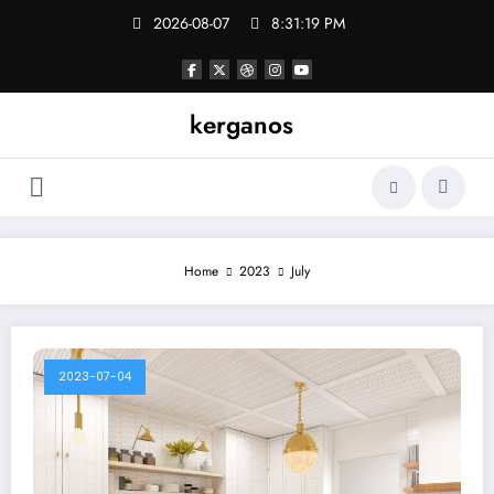
Skip
2026-08-07
8:31:20 PM
to
content
kerganos
Home
2023
July
2023-07-04