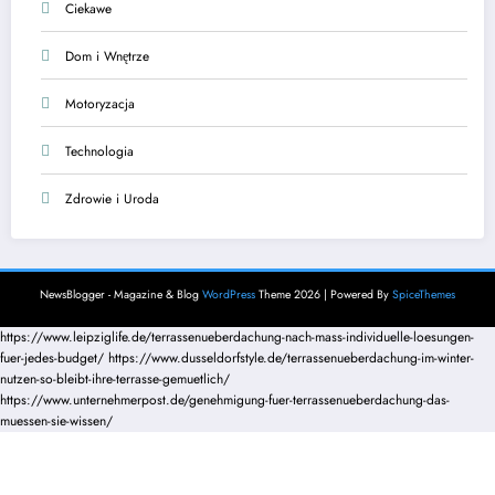
Ciekawe
Dom i Wnętrze
Motoryzacja
Technologia
Zdrowie i Uroda
NewsBlogger - Magazine & Blog
WordPress
Theme 2026 | Powered By
SpiceThemes
https://www.leipziglife.de/terrassenueberdachung-nach-mass-individuelle-loesungen-
fuer-jedes-budget/
https://www.dusseldorfstyle.de/terrassenueberdachung-im-winter-
nutzen-so-bleibt-ihre-terrasse-gemuetlich/
https://www.unternehmerpost.de/genehmigung-fuer-terrassenueberdachung-das-
muessen-sie-wissen/