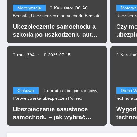
Motoryzacja
Kalkulator OC AC
Motoryz
,
Beesafe
Ubezpieczenie samochodu Beesafe
Ubezpiecz
Ubezpieczenie samochodu a
Czy mo
szkoda po uszkodzeniu auta
ubezpi
przez niezabezpieczoną
drabinę przewożoną na dachu
root_794
2026-07-15
Karolina
,
Ciekawe
doradca ubezpieczeniowy
Porównywa
Ubezpieczenie assistan
– jak wybrać pomoc dro
,
Ciekawe
doradca ubezpieczeniowy
Dom i W
Porównywarka ubezpieczeń Poliseo
technorat
dopasowaną do swoich 
Ubezpieczenie assistance
Wygodn
Read More
samochodu – jak wybrać
techno
pomoc drogową dopasowaną
do swoich podróży?