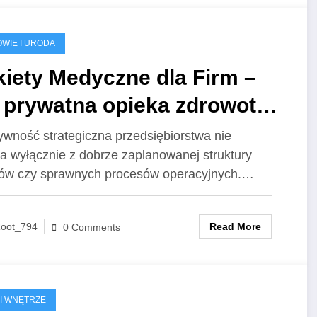
WIE I URODA
iety Medyczne dla Firm –
k prywatna opieka zdrowotna
iększa efektywność
ywność strategiczna przedsiębiorstwa nie
a wyłącznie z dobrze zaplanowanej struktury
ategiczną przedsiębiorstwa?
ów czy sprawnych procesów operacyjnych.…
Read More
oot_794
0 Comments
I WNĘTRZE