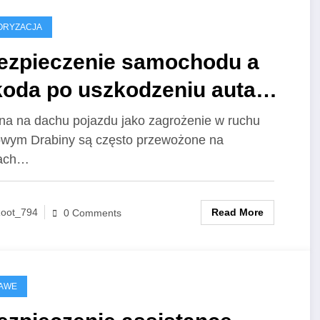
ORYZACJA
ezpieczenie samochodu a
koda po uszkodzeniu auta
zez niezabezpieczoną
na na dachu pojazdu jako zagrożenie w ruchu
wym Drabiny są często przewożone na
abinę przewożoną na dachu
ach…
Read More
oot_794
0 Comments
KAWE