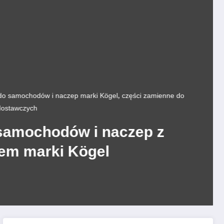
,
o samochodów i naczep marki Kögel
części zamienne do
ostawczych
samochodów i naczep z
em marki Kögel