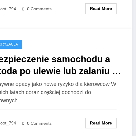
Read More
oot_794
0 Comments
ORYZACJA
ezpieczenie samochodu a
oda po ulewie lub zalaniu –
 działa polisa w takich
sywne opady jako nowe ryzyko dla kierowców W
nich latach coraz częściej dochodzi do
tuacjach?
townych…
Read More
oot_794
0 Comments