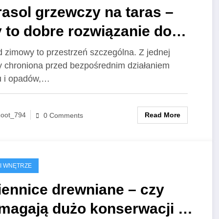
asol grzewczy na taras –
 to dobre rozwiązanie do
rodu zimowego?
 zimowy to przestrzeń szczególna. Z jednej
y chroniona przed bezpośrednim działaniem
u i opadów,…
Read More
oot_794
0 Comments
I WNĘTRZE
iennice drewniane – czy
magają dużo konserwacji w