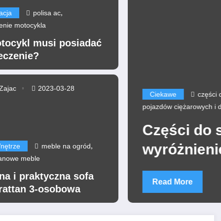
,
acja
polisa ac
enie motocykla
tocykl musi posiadać
eczenie?
Zajac
2023-03-28
Ciekawe
części d
rka ubezpieczeń Poliseo
pojazdów ciężarowych i d
ce samochodu
Części do 
gową
wyróżnieni
,
nętrze
meble na ogród
tanowe meble
podróży?
a i praktyczna sofa
Read More
rattan 3-osobowa