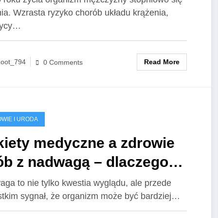
ia. Wzrasta ryzyko chorób układu krążenia,
konywać regularnie?
zycy…
Read More
oot_794
0 Comments
WIE I URODA
kiety medyczne a zdrowie
ób z nadwagą – dlaczego
gularna kontrola parametrów
ga to nie tylko kwestia wyglądu, ale przede
tkim sygnał, że organizm może być bardziej…
t tak ważna?