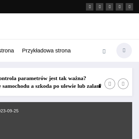
strona
Przykładowa strona
tak ważna?
wie lub zalaniu – jak działa polisa w takich sytuacjach?
Pakiety Medyczne dla Firm – jak prywatna
3-09-25