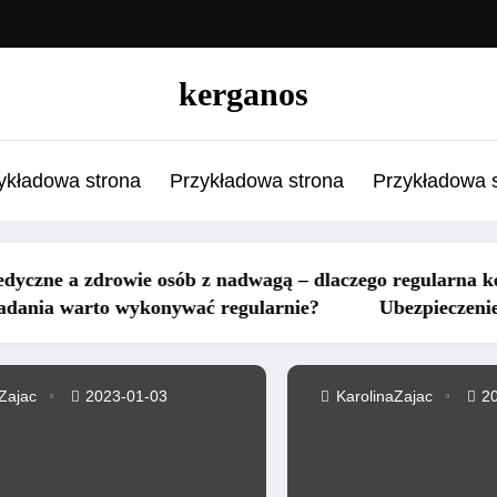
kerganos
ykładowa strona
Przykładowa strona
Przykładowa 
nadwagą – dlaczego regularna kontrola parametrów jest 
regularnie?
Ubezpieczenie samochodu a szkoda po ule
Zajac
2023-01-03
KarolinaZajac
202