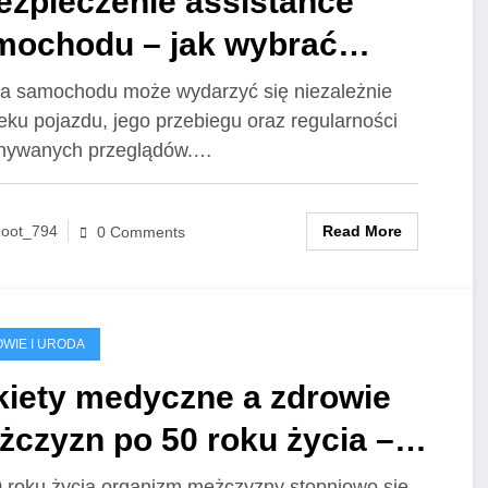
ezpieczenie assistance
mochodu – jak wybrać
moc drogową dopasowaną
a samochodu może wydarzyć się niezależnie
eku pojazdu, jego przebiegu oraz regularności
 swoich podróży?
nywanych przeglądów.…
Read More
oot_794
0 Comments
WIE I URODA
kiety medyczne a zdrowie
czyzn po 50 roku życia –
ie badania warto
 roku życia organizm mężczyzny stopniowo się