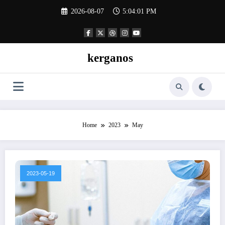
Skip
2026-08-07
5:04:02 PM
to
content
kerganos
Home
2023
May
2023-05-19