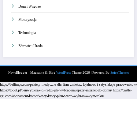
Dom i Wnętrze
Motoryzacja
Technologia
Zdrowie i Uroda
NewsBlogger - Magazine & Blog
WordPress
Theme 2026 | Powered By
SpiceThemes
https://balltraps.com/pakiety-medyczne-dla-firm-zwieksz-lojalnosc-i-satysfakcje-pracownikow/
https://toqot.pl/panwybierak-pl-radzi-jak-wybrac-najlepszy-internet-do-domu/
https://castle-
cgi.com/abonament-komorkowy-ktory-plan-warto-wybrac-w-tym-roku/