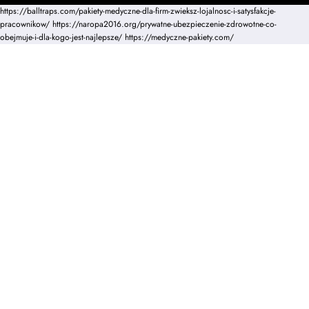
https://balltraps.com/pakiety-medyczne-dla-firm-zwieksz-lojalnosc-i-satysfakcje-
pracownikow/
https://naropa2016.org/prywatne-ubezpieczenie-zdrowotne-co-
obejmuje-i-dla-kogo-jest-najlepsze/
https://medyczne-pakiety.com/