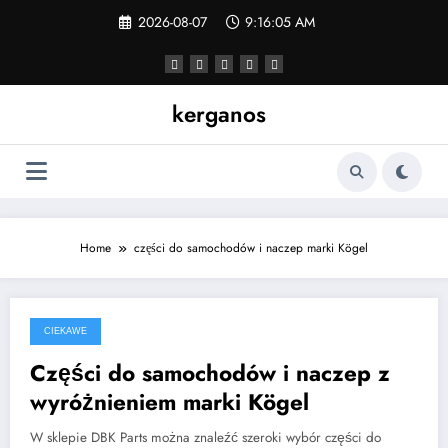
Skip
2026-08-07
9:16:06 AM
to
content
kerganos
Home
części do samochodów i naczep marki Kögel
CIEKAWE
2023-09-25
Części do samochodów i naczep z
wyróżnieniem marki Kögel
W sklepie DBK Parts można znaleźć szeroki wybór części do