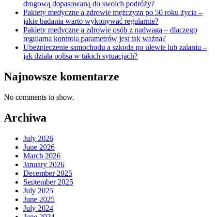
drogową dopasowaną do swoich podróży?
Pakiety medyczne a zdrowie mężczyzn po 50 roku życia –
jakie badania warto wykonywać regularnie?
Pakiety medyczne a zdrowie osób z nadwagą – dlaczego
regularna kontrola parametrów jest tak ważna?
Ubezpieczenie samochodu a szkoda po ulewie lub zalaniu –
jak działa polisa w takich sytuacjach?
Najnowsze komentarze
No comments to show.
Archiwa
July 2026
June 2026
March 2026
January 2026
December 2025
September 2025
July 2025
June 2025
July 2024
June 2024