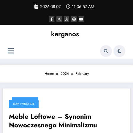
Skip
2026-08-07
11:06:58 AM
to
content
kerganos
Home
2024
February
2024-02-13
DOM I WNĘTRZE
Meble Loftowe – Synonim
Nowoczesnego Minimalizmu