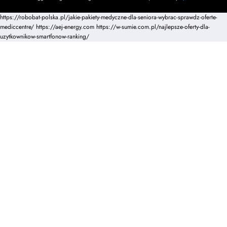
https://robobat-polska.pl/jakie-pakiety-medyczne-dla-seniora-wybrac-sprawdz-oferte-
mediccentre/
https://aej-energy.com
https://w-sumie.com.pl/najlepsze-oferty-dla-
uzytkownikow-smartfonow-ranking/