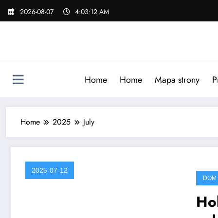
Skip
2026-08-07
4:03:13 AM
to
content
Home
Home
Mapa strony
P
Home
2025
July
2025-07-12
DOM 
Ho