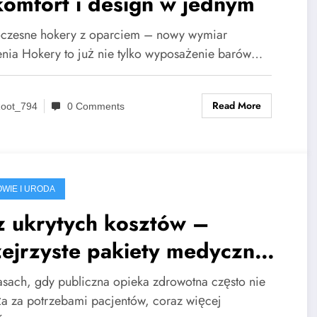
omfort i design w jednym
zesne hokery z oparciem – nowy wymiar
enia Hokery to już nie tylko wyposażenie barów…
Read More
oot_794
0 Comments
WIE I URODA
z ukrytych kosztów –
ejrzyste pakiety medyczne
 Luxmed
sach, gdy publiczna opieka zdrowotna często nie
a za potrzebami pacjentów, coraz więcej