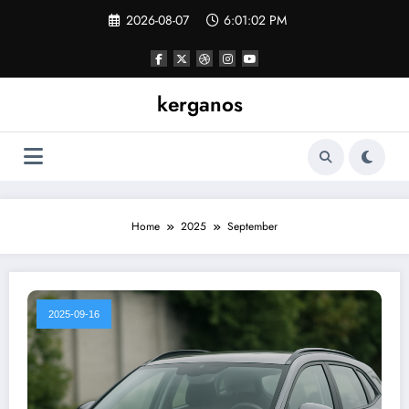
Skip
2026-08-07
6:01:03 PM
to
content
kerganos
Home
2025
September
2025-09-16