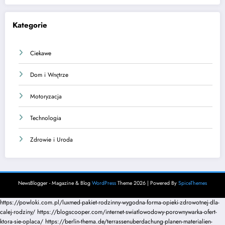
Kategorie
Ciekawe
Dom i Wnętrze
Motoryzacja
Technologia
Zdrowie i Uroda
NewsBlogger - Magazine & Blog
WordPress
Theme 2026 | Powered By
SpiceThemes
https://powloki.com.pl/luxmed-pakiet-rodzinny-wygodna-forma-opieki-zdrowotnej-dla-
calej-rodziny/
https://blogscooper.com/internet-swiatlowodowy-porownywarka-ofert-
ktora-sie-oplaca/
https://berlin-thema.de/terrassenuberdachung-planen-materialien-