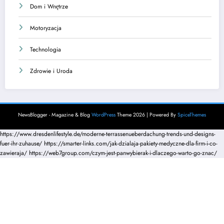
Dom i Wnętrze
Motoryzacja
Technologia
Zdrowie i Uroda
NewsBlogger - Magazine & Blog
WordPress
Theme 2026 | Powered By
SpiceThemes
https://www.dresdenlifestyle.de/moderne-terrassenueberdachung-trends-und-designs-
fuer-ihr-zuhause/
https://smarter-links.com/jak-dzialaja-pakiety-medyczne-dla-firm-i-co-
zawieraja/
https://web7group.com/czym-jest-panwybierak-i-dlaczego-warto-go-znac/