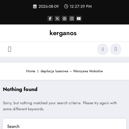
Skip
2026-08-09
12:27:40 PM
to
content
kerganos
Home
depilacja laserowa – Warszawa Mokotów
Nothing found
Sorry, but nothing matched your search criteria. Please try again with
some different keywords.
Search