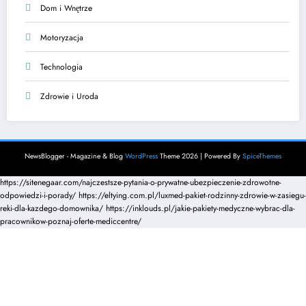
Dom i Wnętrze
Motoryzacja
Technologia
Zdrowie i Uroda
NewsBlogger - Magazine & Blog
WordPress
Theme 2026 | Powered By
SpiceThemes
https://sitenegaar.com/najczestsze-pytania-o-prywatne-ubezpieczenie-zdrowotne-
odpowiedzi-i-porady/
https://eltying.com.pl/luxmed-pakiet-rodzinny-zdrowie-w-zasiegu-
reki-dla-kazdego-domownika/
https://inklouds.pl/jakie-pakiety-medyczne-wybrac-dla-
pracownikow-poznaj-oferte-mediccentre/