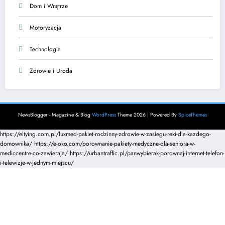
Dom i Wnętrze
Motoryzacja
Technologia
Zdrowie i Uroda
NewsBlogger - Magazine & Blog
WordPress
Theme 2026 | Powered By
SpiceThemes
https://eltying.com.pl/luxmed-pakiet-rodzinny-zdrowie-w-zasiegu-reki-dla-kazdego-
domownika/
https://e-oko.com/porownanie-pakiety-medyczne-dla-seniora-w-
mediccentre-co-zawieraja/
https://urbantraffic.pl/panwybierak-porownaj-internet-telefon-
i-telewizje-w-jednym-miejscu/