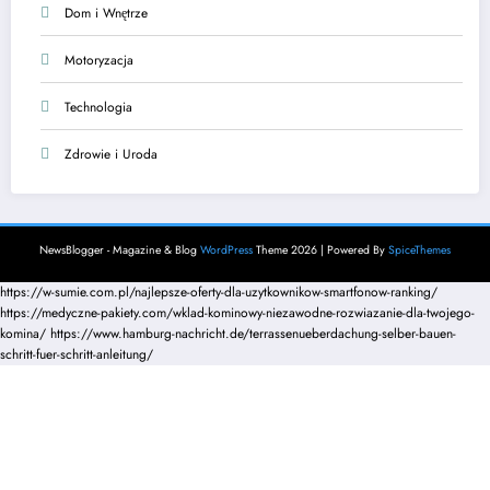
Dom i Wnętrze
Motoryzacja
Technologia
Zdrowie i Uroda
NewsBlogger - Magazine & Blog
WordPress
Theme 2026 | Powered By
SpiceThemes
https://w-sumie.com.pl/najlepsze-oferty-dla-uzytkownikow-smartfonow-ranking/
https://medyczne-pakiety.com/wklad-kominowy-niezawodne-rozwiazanie-dla-twojego-
komina/
https://www.hamburg-nachricht.de/terrassenueberdachung-selber-bauen-
schritt-fuer-schritt-anleitung/